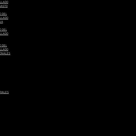
LLADO
GASTO
O DEL
LLADO
VA
O DEL
LLADO
O DEL
LLADO
SONALES
RIALES