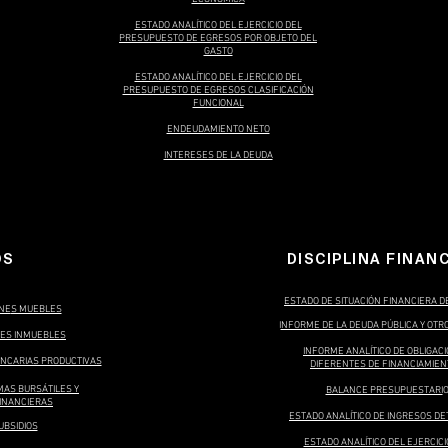
ESTADO ANALÍTICO DEL EJERCICIO DEL
PRESUPUESTO DE EGRESOS POR OBJETO DEL
GASTO
ESTADO ANALÍTICO DEL EJERCICIO DEL
PRESUPUESTO DE EGRESOS CLASIFICACIÓN
FUNCIONAL
ENDEUDAMIENTO NETO
INTERESES DE LA DEUDA
OS
DISCIPLINA FINAN
ESTADO DE SITUACIÓN FINANCIERA 
NE
S MUEBLES
I
NFORME DE LA DEUDA PÚBLICA Y OTR
NES INMUEBLES
INFORME ANALÍTICO DE OBLIGAC
ANCARIAS PRODUCTIVAS
DIFERENTES DE FINANCIAMIE
MAS BURSÁTILES Y
BALANCE PRESUPUESTARI
INANCIERAS
ESTADO ANALÍTICO DE INGRESOS D
UBSIDIOS
ESTADO ANALÍTICO DEL EJERCICI