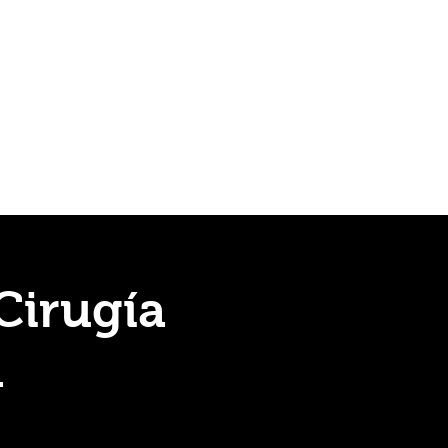
y planeación
CONTACT
Cirugía
1