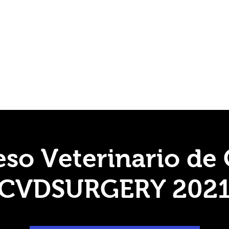
odos vacacionales para el año 2025 de la unidad de transparencia 
THE VENUE
AFFILIATES
YUCATAN
More
so Veterinario de 
CVDSURGERY 202