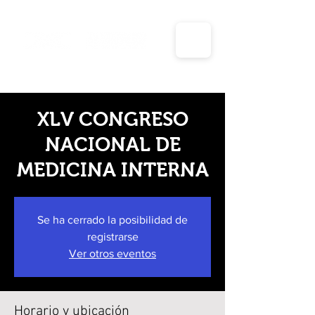
Días inhábiles y periodos vacacionales para el año
2025 de la unidad de transparencia y planeación
XLV CONGRESO
NACIONAL DE
MEDICINA INTERNA
Se ha cerrado la posibilidad de
registrarse
Ver otros eventos
Horario y ubicación