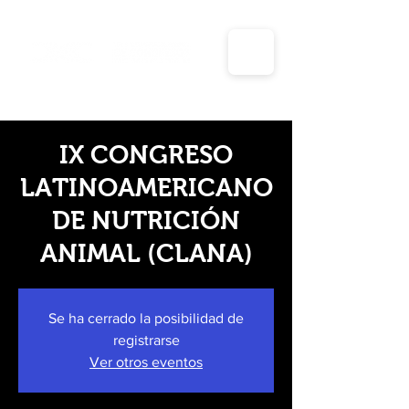
Días inhábiles y periodos vacacionales para el año
2025 de la unidad de transparencia y planeación
IX CONGRESO
LATINOAMERICANO
DE NUTRICIÓN
ANIMAL (CLANA)
Se ha cerrado la posibilidad de
registrarse
Ver otros eventos