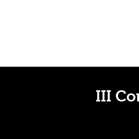
Días inhábiles y peri
III C