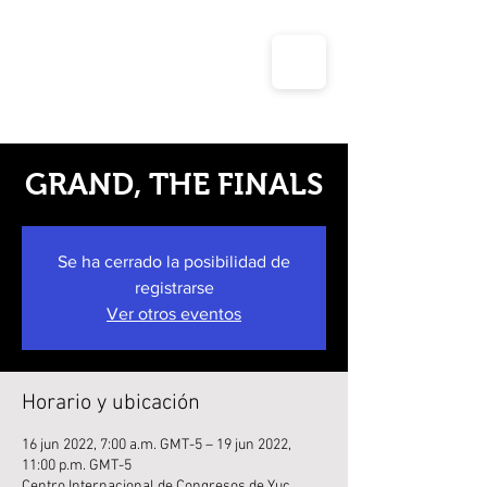
Días inhábiles y periodos vacacionales para el año
2025 de la unidad de transparencia y planeación
GRAND, THE FINALS
Se ha cerrado la posibilidad de
registrarse
Ver otros eventos
Horario y ubicación
16 jun 2022, 7:00 a.m. GMT-5 – 19 jun 2022,
11:00 p.m. GMT-5
Centro Internacional de Congresos de Yuc,