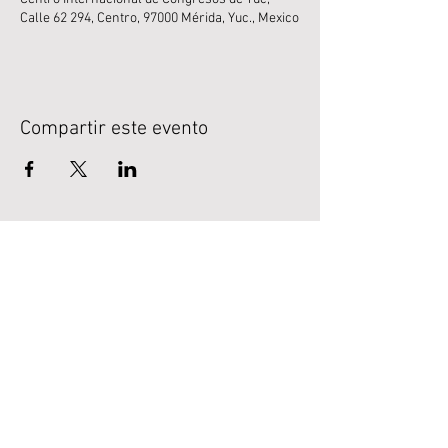
Calle 62 294, Centro, 97000 Mérida, Yuc., Mexico
Compartir este evento
LEGAL
Normativa
Avisos de privacidad.
SÍGUENOS EN REDES
SOCIALES
Apartado de Integridad