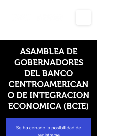
Días inhábiles y periodos vacacionales para el año
2025 de la unidad de transparencia y planeación
ASAMBLEA DE
GOBERNADORES
DEL BANCO
CENTROAMERICAN
O DE INTEGRACION
ECONOMICA (BCIE)
Se ha cerrado la posibilidad de
registrarse