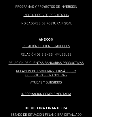
PROGRAM
AS Y PROYECTOS DE INVERSIÓN
INDICADORES DE
RESULTADOS
INDICADORES
DE POSTURA FISCAL
ANEXOS
RELACIÓN DE BIE
NE
S MUEBLES
REL
ACIÓN DE BIENES INMUEBLES
RELACIÓN DE CUENT
AS BANCARIAS PRODUCTIVAS
RELACIÓN DE ESQUEMAS BURSÁTILES Y
COBERTURAS FINANCIE
RAS
AYUDAS Y SU
BSIDIOS
I
NFOR
MACIÓN C
OMPLEMENTARIA
DISCIPLINA FINANCIERA
ESTADO DE SITUACIÓN FINANCIERA DETALLADO
INFORME DE LA DEUDA PÚBLICA
Y OTROS PASIVOS