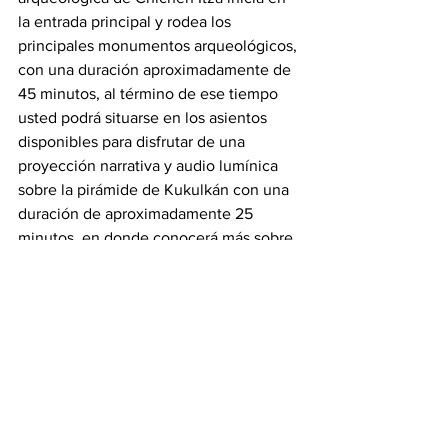
la entrada principal y rodea los 
principales monumentos arqueológicos, 
con una duración aproximadamente de 
45 minutos, al término de ese tiempo 
usted podrá situarse en los asientos 
disponibles para disfrutar de una 
proyección narrativa y audio lumínica 
sobre la pirámide de Kukulkán con una 
duración de aproximadamente 25 
minutos, en donde conocerá más sobre 
la historia de los mayas.
Algunas recomendaciones:
Se permite tomar fotografías en los 
sitios arqueológicos y en la proyección 
sobre la pirámide, pero no está 
permitido el uso del flash.
Llevar ropa cómoda, de preferencia usar 